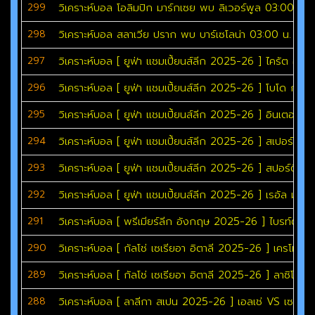
299
วิเคราะห์บอล โอลิมปิก มาร์กเซย พบ ลิเวอร์พูล 03:00 น. | 
298
วิเคราะห์บอล สลาเวีย ปราก พบ บาร์เซโลน่า 03:00 น. | ฟ
297
วิเคราะห์บอล [ ยูฟ่า แชมเปี้ยนส์ลีก 2025-26 ] ไครัต อัลม
296
วิเคราะห์บอล [ ยูฟ่า แชมเปี้ยนส์ลีก 2025-26 ] โบโด กลิมท
295
วิเคราะห์บอล [ ยูฟ่า แชมเปี้ยนส์ลีก 2025-26 ] อินเตอร์ ม
294
วิเคราะห์บอล [ ยูฟ่า แชมเปี้ยนส์ลีก 2025-26 ] สเปอร์ส V
293
วิเคราะห์บอล [ ยูฟ่า แชมเปี้ยนส์ลีก 2025-26 ] สปอร์ติ้
292
วิเคราะห์บอล [ ยูฟ่า แชมเปี้ยนส์ลีก 2025-26 ] เรอัล มา
291
วิเคราะห์บอล [ พรีเมียร์ลีก อังกฤษ 2025-26 ] ไบรท์ตัน 
290
วิเคราะห์บอล [ กัลโช่ เซเรียอา อิตาลี 2025-26 ] เครโมเนเ
289
วิเคราะห์บอล [ กัลโช่ เซเรียอา อิตาลี 2025-26 ] ลาซิโอ้ V
288
วิเคราะห์บอล [ ลาลีกา สเปน 2025-26 ] เอลเช่ VS เซบีย่า