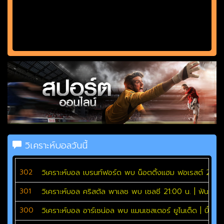
วิเคราะห์บอลวันนี้
302
วิเคราะห์บอล เบรนท์ฟอร์ด พบ น็อตติ้งแฮม ฟอเรสต์ 21:00 
301
วิเคราะห์บอล คริสตัล พาเลซ พบ เชลซี 21:00 น. | ฟันธงเน้
300
วิเคราะห์บอล อาร์เซน่อล พบ แมนเชสเตอร์ ยูไนเต็ด | บิ๊กแมต