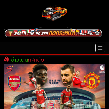
MEN
ข่าวเด่น
กีฬาดัง