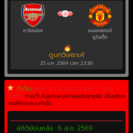
อาร์เซน่อล
แมนเชสเตอร์
ยูไนเต็ด
ดูบทวิเคราะห์
25 ม.ค. 2569 เวลา 23:30
ทีเด็ด
เซียน
ทีเด็ดประจำวันที่ 7 ส.ค.
2569
ทางเว็บไม่สนับสนุนการพนันทุกชนิด เป็นเพียง
การให้ทรรศนะเท่านั้น
สถิติย้อนหลัง 6 ส.ค. 2569