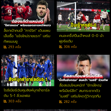
ล็อกเป้าคนนี้! "คาร์ริค" เดินแผน
คนละครึ่ง!ปืนเจ๊าหงส์ 0-0 นำ
เล็งซื้อ "แข้งใหม่รายแรก" เสริม
ฝูง6แต้ม
ทัพแมนยู
306 ครั้ง
293 ครั้ง
สื่อสเปนโหมหนัก! "ยักษ์ใหญ่
โรซีเนียร์เจิมคุมสิงห์บุกยำชาร์ล
พรีเมียร์ลีก" สนกระชากตัว
ตัน 5-1 ลิ่วเอฟเอ
"เมสซี" เสริมโหดกู้วิกฤตทีม
303 ครั้ง
282 ครั้ง