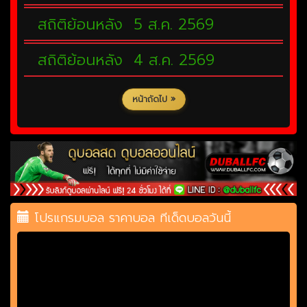
สถิติย้อนหลัง 5 ส.ค. 2569
สถิติย้อนหลัง 4 ส.ค. 2569
หน้าถัดไป »
โปรแกรมบอล ราคาบอล ทีเด็ดบอลวันนี้