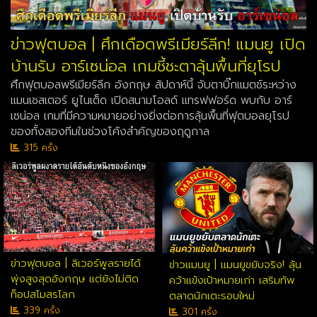
ข่าวฟุตบอล | ศึกเดือดพรีเมียร์ลีก! แมนยู เปิด
บ้านรับ อาร์เซน่อล เกมชี้ชะตาลุ้นพื้นที่ยุโรป
ศึกฟุตบอลพรีเมียร์ลีก อังกฤษ สัปดาห์นี้ จับตาบิ๊กแมตช์ระหว่าง
แมนเชสเตอร์ ยูไนเต็ด เปิดสนามโอลด์ แทรฟฟอร์ด พบกับ อาร์
เซน่อล เกมที่มีความหมายอย่างยิ่งต่อการลุ้นพื้นที่ฟุตบอลยุโรป
ของทั้งสองทีมในช่วงโค้งสำคัญของฤดูกาล
315 ครั้ง
ข่าวฟุตบอล | ลิเวอร์พูลรายได้
ข่าวแมนยู | แมนยูขยับจริง! ลุ้น
พุ่งสูงสุดอังกฤษ แต่ยังไม่ติด
คว้าแข้งเป้าหมายเก่า เสริมทัพ
ท็อปสโมสรโลก
ตลาดนักเตะรอบใหม่
339 ครั้ง
301 ครั้ง