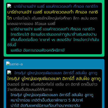
บาร์ซ่างานเข้า! เมสซี่ แขนหักชวดลงทำ ศึกเอล กลาซิ
โก
บาร์เซโลน่า สโมสรยักษ์ใหญ่แห่งศึกลา ลีกา สเปน ออก
แถลงอาการของ ลิโอเนล เมสซี่
บาร์ซ่างานเข้า! เมสซี่ แขนหักชวดลงทำ ศึกเอล กลาซิโก
ใครดีใครได้! ซีดานสั่งราชันออกล่า”คูลิบาลี่”เสริมหลังบ้าน
เทียบช็อตต่อช็อต ‘ซาลาห์ vs สเตอร์ลิง’ ใครเจ๋งกว่ากันใน
ซีซั่นนี้
เมสซีเฮ อัยการถอนฟ้องคดีหนีภาษี
ใครคุ้ม! งูใหญ่ขอคุยผีแดงแลก อิคาร์ดี้ สลับฝั่ง ลูกากู
อินเตอร์ มิลาน สโมสรดังกัลโช่ เซเรีย อา อิตาลี ตกเป็นข่าว
ว่าเตรียมยื่นข้อเสนอให้กับทาง
ใครคุ้ม! งูใหญ่ขอคุยผีแดงแลก อิคาร์ดี้ สลับฝั่ง ลูกากู
หมาป่ากร่อย เกอิต้าเจ็บต้นขาพักยาว 5 สัปดาห์
ปาโต้ อัดทีมแพทย์มิลานเกือบทำอนาคตเขาดับ