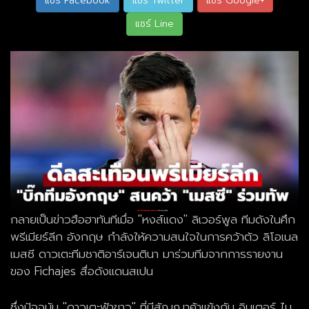
แชร์ Facebook
แชร์ Twitter
แชร์ Google+
แชร์ Line
กลายเป็นข่าวฮือฮาทันทีเมื่อ "หงส์แดง" ลิเวอร์พูล ทีมดังในศึก
พรีเมียร์ลีก อังกฤษ กำลังให้ความสนใจในการคว้าตัว ลิโอเนล
เมสซี ดาวเตะทีมชาติอาร์เจนตินา มาร่วมทีมจากการรายงาน
ของ Fichajes สื่อดังแดนสเปน
ซึ่งปัจจุบัน "ดาวเตะฟ้าขาว" ที่มีสัญญาค้าแข้งกับ อินเตอร์ ไม