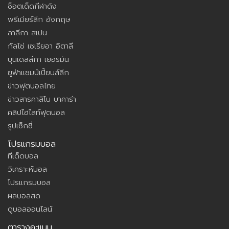
ช็อตเด็ดกีฬาดัง
พรีเมียร์ลีก อังกฤษ
ลาลีกา สเปน
กัลโซ่ เซเรียอา อิตาลี
บุนเดสลีกา เยอรมัน
ยูฟ่าแชมป์เปี้ยนส์ลีก
ข่าวฟุตบอลไทย
ข่าวสารคาสิโน บาคาร่า
คลิปไฮไลท์ฟุตบอล
รูปเซ็กซี่
โปรแกรมบอล
ทีเด็ดบอล
วิเคราะห์บอล
โปรแกรมบอล
ผลบอลสด
ดูบอลออนไลน์
ตารางคะแนน