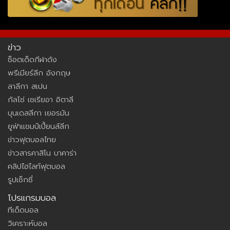
ข่าว
ช็อตเด็ดกีฬาดัง
พรีเมียร์ลีก อังกฤษ
ลาลีกา สเปน
กัลโซ่ เซเรียอา อิตาลี
บุนเดสลีกา เยอรมัน
ยูฟ่าแชมป์เปี้ยนส์ลีก
ข่าวฟุตบอลไทย
ข่าวสารคาสิโน บาคาร่า
คลิปไฮไลท์ฟุตบอล
รูปเซ็กซี่
โปรแกรมบอล
ทีเด็ดบอล
วิเคราะห์บอล