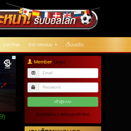
ราคาไหล
ตารางคะแนน
เว็บบอร์ด
Member
Login
|
ลืมรหัสผ่าน
สมัครสมาชิกใหม่
9)