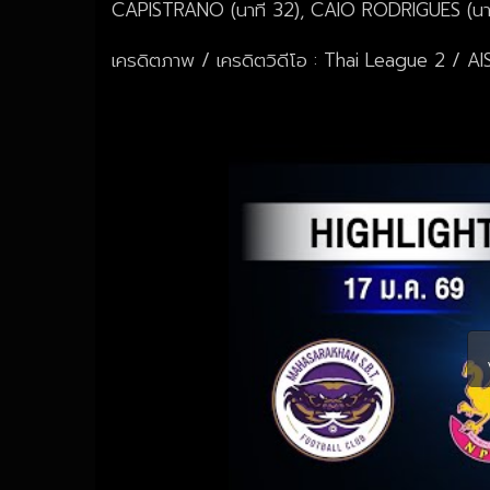
CAPISTRANO (นาที 32), CAIO RODRIGUES (นาที 7
เครดิตภาพ / เครดิตวิดีโอ : Thai League 2 / A