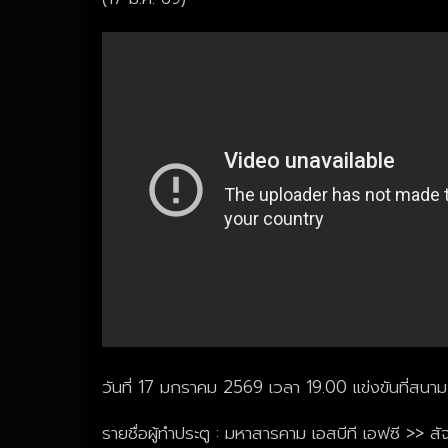
วันที่ 17 มกราคม 2569 เวลา 19.00 แข่งขันที่สน
รายชื่อผู้ทำประตู : มหาสารคาม เอสบีที เอฟซี >>