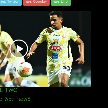
แชร์ Twitter
แชร์ Google+
แชร์ Line
UE TWO
ัว พิชญ เอฟซี