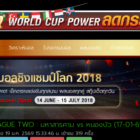
วิเคราะห์บอล
โปรแกรมบอล
ผลบอลสด
ถ่ายทอดสด
GUE TWO : มหาสารคาม vs หนองบัว (17-01-6
่อ 19 ม.ค. 2569 15:33:46 น. เข้าชม 319 ครั้ง