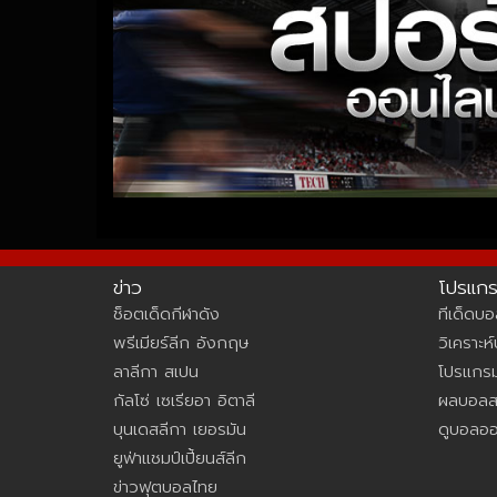
ข่าว
โปรแก
ช็อตเด็ดกีฬาดัง
ทีเด็ดบอ
พรีเมียร์ลีก อังกฤษ
วิเคราะห
ลาลีกา สเปน
โปรแกร
กัลโซ่ เซเรียอา อิตาลี
ผลบอล
บุนเดสลีกา เยอรมัน
ดูบอลออ
ยูฟ่าแชมป์เปี้ยนส์ลีก
ข่าวฟุตบอลไทย