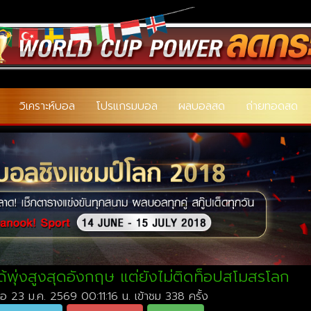
วิเคราะห์บอล
โปรแกรมบอล
ผลบอลสด
ถ่ายทอดสด
ได้พุ่งสูงสุดอังกฤษ แต่ยังไม่ติดท็อปสโมสรโลก
่อ 23 ม.ค. 2569 00:11:16 น. เข้าชม 338 ครั้ง