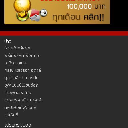
ข่าว
ช็อตเด็ดกีฬาดัง
พรีเมียร์ลีก อังกฤษ
ลาลีกา สเปน
กัลโซ่ เซเรียอา อิตาลี
บุนเดสลีกา เยอรมัน
ยูฟ่าแชมป์เปี้ยนส์ลีก
ข่าวฟุตบอลไทย
ข่าวสารคาสิโน บาคาร่า
คลิปไฮไลท์ฟุตบอล
รูปเซ็กซี่
โปรแกรมบอล