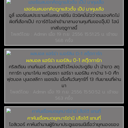
เฮอร์เนสบอกคิดถูกแล้วตั้ง เป๊ป มาคุมเสือ
อูลี่ เฮอร์เนสประธานสโมสรบาเยิร์น มิวนิคมั่นใจว่าตนเองคิดไม่
ผิดที่เลือกเป๊ป กวาร์ดิโอล่าเข้ามาสานงานคุมทีมของจุ๊ปป์ ไฮน์
เกสในฤดูกาลนี้
โพสต์โดย : Admin เมื่อ 19 ก.ย. 2556 15:51:25 น. เข้าชม
568 ครั้ง
ผลบอล แฮร์ธ่า เบอร์ลิน 0-1 สตุ๊ตการ์ท
คริสเตียน เกนท์เนอร์ สวมบทฮีโร่โหม่งประตูชัย นำ ม้าขาว สตุ
ทการ์ท บุกมาโค่น หญิงชรา แฮร์ธา เบอร์ลิน คาบ้าน 1-0 ศึก
ฟุตบอล บุนเดสลีกา เยอรมัน เมื่อคืนวันศุกร์ที่ 13 กันยายนที่ผ่าน
มา
โพสต์โดย : Admin เมื่อ 19 ก.ย. 2556 15:50:52 น. เข้าชม
563 ครั้ง
คาห์นเชื่อหมดยุคบาร์ซ่ามี เสือใต้ แทนที่
โอลิเวอร์ คาห์นตำนานผู้รักษาประตูเยอรมนีเชื่อว่ายุคมองของ