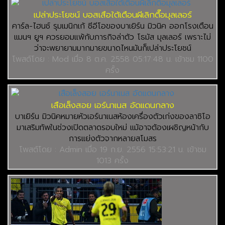
เปล่าประโยชน์ บอสเสือใต้เตือนผีเลิกตื๊อมุลเลอร์
คาร์ล-ไฮนซ์ รุมเมนิกเก้ ซีอีโอของบาเยิร์น มิวนิค ออกโรงเตือน
แมนฯ ยูฯ ควรยอมแพ้กับภารกิจล่าตัว โธมัส มุลเลอร์ เพราะไม่
ว่าจะพยายามมากมายขนาดไหนมันก็เปล่าประโยชน์
โพสต์โดย : Mod เมื่อ 8 ต.ค. 2558 05:17:48 น. เข้าชม 1100
ครั้ง
เสือเล็งสอย เอร์นาเนส อัดแดนกลาง
บาเยิร์น มิวนิคหมายหัวเอร์นาเนสห้องเครื่องตัวเก่งของลาซิโอ
มาเสริมทัพในช่วงเปิดตลาดรอบใหม่ แม้อาจต้องเผชิญหน้ากับ
การแย่งตัวจากหลายสโมสร
โพสต์โดย : Admin เมื่อ 19 ก.ย. 2556 15:53:21 น. เข้าชม
1013 ครั้ง