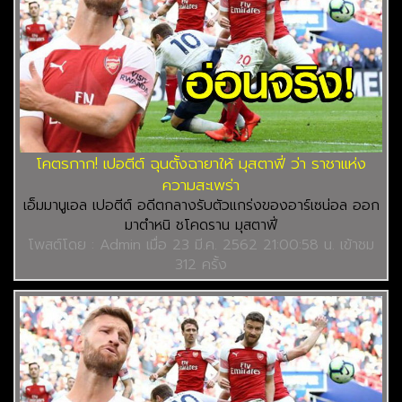
โคตรกาก! เปอตีต์ ฉุนตั้งฉายาให้ มุสตาฟี่ ว่า ราชาแห่ง
ความสะเพร่า
เอ็มมานูเอล เปอตีต์ อดีตกลางรับตัวแกร่งของ​อาร์เซน่อล ออก
มาตำหนิ ชโคดราน มุสตาฟี่
โพสต์โดย : Admin เมื่อ 23 มี.ค. 2562 21:00:58 น. เข้าชม
312 ครั้ง