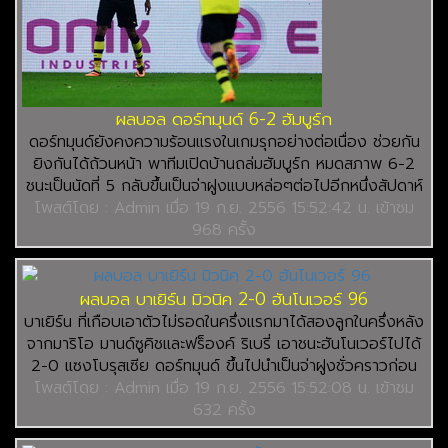
ผลบอล ดอร์ทมุนด์ 6-2 ฮัมบูร์ก
ดอร์ทมุนด์ยังคงความร้อนแรงในเกมรุกอย่างต่อเนื่อง ช่วยกัน
ยิงกันได้ถ้วนหน้า พาทีมเปิดบ้านถล่มฮัมบูร์ก หมดสภาพ 6-2
ชนะเป็นนัดที่ 5 กลับขึ้นเป็นจ่าฝูงแบบหล่อๆต่อไปอีกหนึ่งสัปดาห์
โพสต์โดย : Admin เมื่อ 19 ก.ย. 2556 15:52:42 น. เข้าชม
968 ครั้ง
ผลบอล บาเยิร์น มิวนิค 2-0 ฮันโนเวอร์ 96
บาเยิร์น ที่เกือบเอาตัวไม่รอดในครึ่งแรกมาได้สองลูกในครึ่งหลัง
จากมาริโอ มานด์ซูคิชและฟร็องค์ ริเบรี่ เอาชนะฮันโนเวอร์ไปได้
2-0 แซงโบรุสเซีย ดอร์ทมุนด์ ขึ้นไปนำเป็นจ่าฝูงชั่วคราวก่อน
โพสต์โดย : Admin เมื่อ 19 ก.ย. 2556 15:52:08 น. เข้าชม
632 ครั้ง