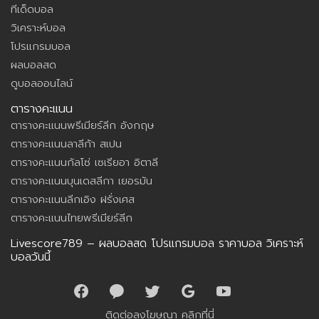
ทีเด็ดบอล
วิเคราะห์บอล
โปรแกรมบอล
ผลบอลสด
ดูบอลออนไลน์
ตารางคะแนน
ตารางคะแนนพรีเมียร์ลีก อังกฤษ
ตารางคะแนนลาลีก้า สเปน
ตารางคะแนนกัลโซ่ เซเรียอา อิตาลี
ตารางคะแนนบุนเดสลีกา เยอรมัน
ตารางคะแนนลีกเอิง ฝรั่งเศส
ตารางคะแนนไทยพรีเมียร์ลีก
Livescore789 – ผลบอลสด โปรแกรมบอล ราคาบอล วิเคราะห์
บอลวันนี้
ติดต่อลงโฆษณา
คลิกที่นี่