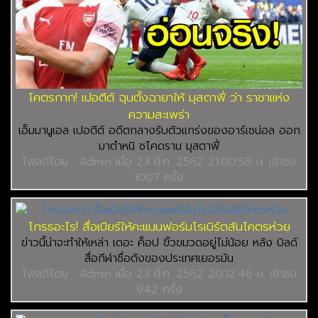
โคตรกาก! เปอตีต์ ฉุนตั้งฉายาให้ มุสตาฟี่ ว่า ราชาแห่ง
ความสะเพร่า
เอ็มมานูเอล เปอตีต์ อดีตกลางรับตัวแกร่งของ​อาร์เซน่อล ออก
มาตำหนิ ชโคดราน มุสตาฟี่
โพสต์โดย : Admin เมื่อ 23 มี.ค. 2562 21:00:58 น. เข้าชม
1007 ครั้ง
โกรธอะไร! สื่อเบียร์ให้คะแนนฟอร์มโรเบิร์ตสันโคตรห่วย
ข่าวนี้น่าจะทำให้เหล่า เดอะ ค็อป ขิ้วขมวดอยู่ไม่น้อย หลัง บิลด์
สื่อกีฬาชื่อดังของประเทศเยอรมัน
โพสต์โดย : Admin เมื่อ 23 มี.ค. 2562 20:12:46 น. เข้าชม
942 ครั้ง