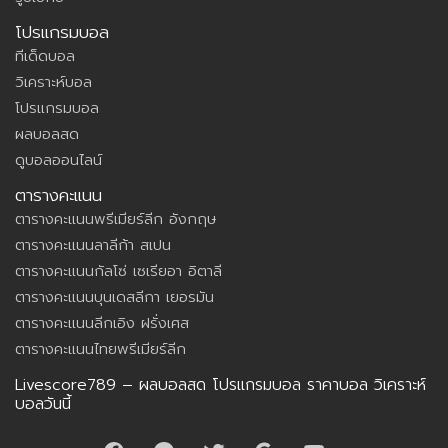
โปรแกรมบอล
ทีเด็ดบอล
วิเคราะห์บอล
โปรแกรมบอล
ผลบอลสด
ดูบอลออนไลน์
ตารางคะแนน
ตารางคะแนนพรีเมียร์ลีก อังกฤษ
ตารางคะแนนลาลีก้า สเปน
ตารางคะแนนกัลโซ่ เซเรียอา อิตาลี
ตารางคะแนนบุนเดสลีกา เยอรมัน
ตารางคะแนนลีกเอิง ฝรั่งเศส
ตารางคะแนนไทยพรีเมียร์ลีก
Livescore789 – ผลบอลสด โปรแกรมบอล ราคาบอล วิเคราะห์
บอลวันนี้