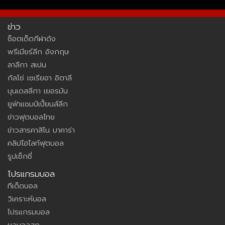
ข่าว
ช็อตเด็ดกีฬาดัง
พรีเมียร์ลีก อังกฤษ
ลาลีกา สเปน
กัลโซ่ เซเรียอา อิตาลี
บุนเดสลีกา เยอรมัน
ยูฟ่าแชมป์เปี้ยนส์ลีก
ข่าวฟุตบอลไทย
ข่าวสารคาสิโน บาคาร่า
คลิปไฮไลท์ฟุตบอล
รูปเซ็กซี่
โปรแกรมบอล
ทีเด็ดบอล
วิเคราะห์บอล
โปรแกรมบอล
ผลบอลสด