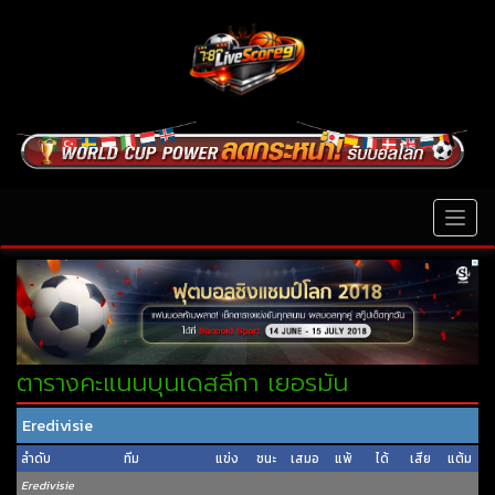
MEN
ตารางคะแนนบุนเดสลีกา เยอรมัน