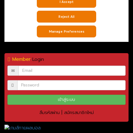
Member
Login
|
ลืมรหัสผ่าน
สมัครสมาชิกใหม่