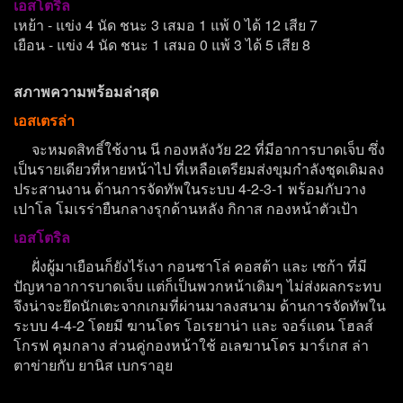
เอสโตริล
เหย้า - แข่ง 4 นัด ชนะ 3 เสมอ 1 แพ้ 0 ได้ 12 เสีย 7
เยือน - แข่ง 4 นัด ชนะ 1 เสมอ 0 แพ้ 3 ได้ 5 เสีย 8
สภาพความพร้อมล่าสุด
เอสเตรล่า
จะหมดสิทธิ์ใช้งาน นี กองหลังวัย 22 ที่มีอาการบาดเจ็บ ซึ่ง
เป็นรายเดียวที่หายหน้าไป ที่เหลือเตรียมส่งขุมกำลังชุดเดิมลง
ประสานงาน ด้านการจัดทัพในระบบ 4-2-3-1 พร้อมกับวาง
เปาโล โมเรร่ายืนกลางรุกด้านหลัง กิกาส กองหน้าตัวเป้า
เอสโตริล
ฝั่งผู้มาเยือนก็ยังไร้เงา กอนซาโล่ คอสต้า และ เซก้า ที่มี
ปัญหาอาการบาดเจ็บ แต่ก็เป็นพวกหน้าเดิมๆ ไม่ส่งผลกระทบ
จึงน่าจะยึดนักเตะจากเกมที่ผ่านมาลงสนาม ด้านการจัดทัพใน
ระบบ 4-4-2 โดยมี ฆานโดร โอเรยาน่า และ จอร์แดน โฮลส์
โกรฟ คุมกลาง ส่วนคู่กองหน้าใช้ อเลฆานโดร มาร์เกส ล่า
ตาข่ายกับ ยานิส เบกราอุย