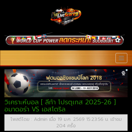
MEN
วิเคราะห์บอล [ ลีก้า โปรตุเกส 2025-26 ]
อมาดอร่า VS เอสโตริล
โพสต์โดย : Admin เมื่อ 19 ม.ค. 2569 15:23:56 น. เข้าชม
204 ครั้ง