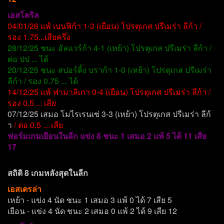
เอสโตริล
04/01/26 แพ้ เบนฟิก้า 1-3 (เยือน) โปรตุเกส ปรีเมร่า ลีก้า /
รอง 1.75...เสียครึ่ง
28/12/25 ชนะ อัลแวร์ก้า 4-1 (เหย้า) โปรตุเกส ปรีเมร่า ลีก้า /
ต่อ ปป ... ได้
20/12/25 ชนะ สปอร์ติ้ง บราก้า 1-0 (เหย้า) โปรตุเกส ปรีเมร่า
ลีก้า / รอง 0.75 ... ได้
14/12/25 แพ้ ฟามาลิเกา 0-4 (เยือน) โปรตุเกส ปรีเมร่า ลีก้า /
รอง 0.5 ... เสีย
07/12/25 เสมอ โมไรเรนเซ่ 3-3 (เหย้า) โปรตุเกส ปรีเมร่า ลีก้
า
/ ต่อ 0.5 ... เสีย
ฟอร์มเกมเยือนในลีก แข่ง 8 ชนะ 1 เสมอ 2 แพ้ 5 ได้ 11 เสีย
17
สถิติ 8 เกมหลังสุดในลีก
เอสเตรล่า
เหย้า - แข่ง 4 นัด ชนะ 1 เสมอ 3 แพ้ 0 ได้ 7 เสีย 5
เยือน - แข่ง 4 นัด ชนะ 2 เสมอ 0 แพ้ 2 ได้ 9 เสีย 12