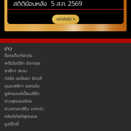
สถิติย้อนหลัง 5 ส.ค. 2569
หน้าถัดไป »
ข่าว
ช็อตเด็ดกีฬาดัง
พรีเมียร์ลีก อังกฤษ
ลาลีกา สเปน
กัลโซ่ เซเรียอา อิตาลี
บุนเดสลีกา เยอรมัน
ยูฟ่าแชมป์เปี้ยนส์ลีก
ข่าวฟุตบอลไทย
ข่าวสารคาสิโน บาคาร่า
คลิปไฮไลท์ฟุตบอล
รูปเซ็กซี่