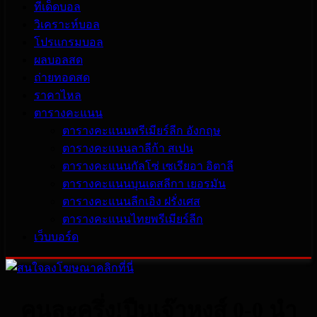
ทีเด็ดบอล
วิเคราะห์บอล
โปรแกรมบอล
ผลบอลสด
ถ่ายทอดสด
ราคาไหล
ตารางคะแนน
ตารางคะแนนพรีเมียร์ลีก อังกฤษ
ตารางคะแนนลาลีก้า สเปน
ตารางคะแนนกัลโซ่ เซเรียอา อิตาลี
ตารางคะแนนบุนเดสลีกา เยอรมัน
ตารางคะแนนลีกเอิง ฝรั่งเศส
ตารางคะแนนไทยพรีเมียร์ลีก
เว็บบอร์ด
คนละครึ่ง!ปืนเจ๊าหงส์ 0-0 นำ