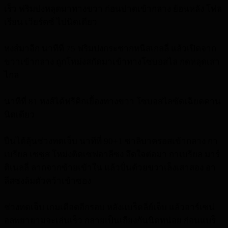
เร็ว ฟริมปงหลุดมาทางขวา ก่อนปาดเข้ากลาง ย้อนหลัง โฟล
เรียน เวียร์ตซ์ ไปนิดเดียว
หงส์มาอีก นาทีที่ 75 ฟริมปงกระชากหนีสเกลลี่ แล้วเปิดจาก
ขวาเข้ากลาง ถูกโหม่งสกัดมาเข้าทางโซบอสไล กดหลุดเสา
ไกล
นาทีที่ 81 หงส์ได้ฟรีคิกเยื้องทางขวา โซบอสไลซัดเฉียดคาน
นิดเดียว
ปืนได้ลุ้นช่วงทดเจ็บ นาทีที่ 90+1 ซาลิบาครอสเข้ากลาง กา
เบรียล เชซุส โหม่งติดเซฟอาลีซง อึดใจต่อมา กาเบรียล มาร์
ติเนลลี่ ลากจากซ้ายเข้าใน แล้วปั่นด้วยขวาเล็งเสาสอง อา
ลีสซงล้มตัวคว้าเข้าซอง
ช่วงทดเจ็บ เกมเดือดอีกรอบ หลังแบร็ดลี่ย์เจ็บ แล้วอาร์เซน่
อลพยายามจะเล่นเร็ว กลายเป็นเถียงกันนิดหน่อย ก่อนแบร็