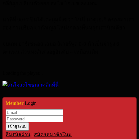
ดลี่ย์ถูกเปลี่ยนตัวออก ส่ง โจ โกเมซ ลงแทน
นาทีที่ 90+7 ปืนได้เตะมุมฝั่งขวา โนนี่ มาดูเอเก้ ครอสมาเสา
สอง กาเบรียล มากัลเญส โหม่งกดลงพื้นหลุดเสานิดเดียว
จบเกม อาร์เซน่อล เสมอ ลิเวอร์พูล 0-0 นำเป็นจ่าฝูง 6
คะแนน ส่วนหงส์แดงอยู่อันดับ 4 เหมือนเดิม
Loading the player...
Member
Login
ลืมรหัสผ่าน
|
สมัครสมาชิกใหม่