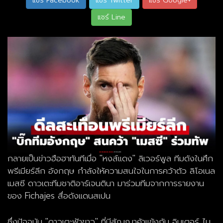
แชร์ Facebook
แชร์ Twitter
แชร์ Google+
แชร์ Line
กลายเป็นข่าวฮือฮาทันทีเมื่อ "หงส์แดง" ลิเวอร์พูล ทีมดังในศึก
พรีเมียร์ลีก อังกฤษ กำลังให้ความสนใจในการคว้าตัว ลิโอเนล
เมสซี ดาวเตะทีมชาติอาร์เจนตินา มาร่วมทีมจากการรายงาน
ของ Fichajes สื่อดังแดนสเปน
ซึ่งปัจจุบัน "ดาวเตะฟ้าขาว" ที่มีสัญญาค้าแข้งกับ อินเตอร์ ไม