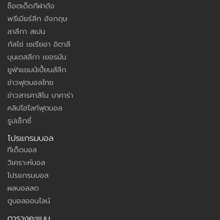
ช็อตเด็ดกีฬาดัง
พรีเมียร์ลีก อังกฤษ
ลาลีกา สเปน
กัลโซ่ เซเรียอา อิตาลี
บุนเดสลีกา เยอรมัน
ยูฟ่าแชมป์เปี้ยนส์ลีก
ข่าวฟุตบอลไทย
ข่าวสารคาสิโน บาคาร่า
คลิปไฮไลท์ฟุตบอล
รูปเซ็กซี่
โปรแกรมบอล
ทีเด็ดบอล
วิเคราะห์บอล
โปรแกรมบอล
ผลบอลสด
ดูบอลออนไลน์
ตารางคะแนน